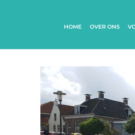
HOME
OVER ONS
V