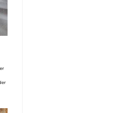
er
der