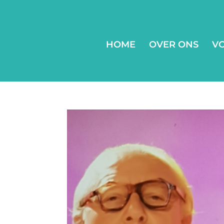
HOME
OVER ONS
V