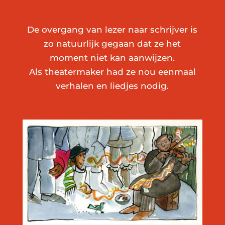
De overgang van lezer naar schrijver is
zo natuurlijk gegaan dat ze het
moment niet kan aanwijzen.
Als theatermaker had ze nou eenmaal
verhalen en liedjes nodig.