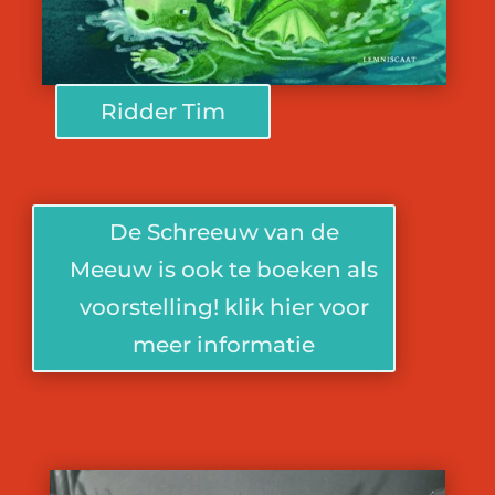
Ridder Tim
De Schreeuw van de
Meeuw is ook te boeken als
voorstelling! klik hier voor
meer informatie