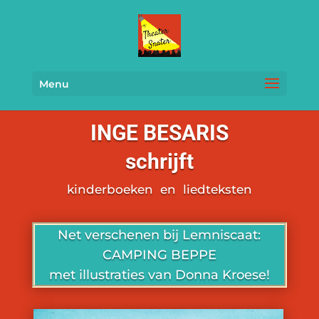
Menu
INGE BESARIS
schrijft
kinderboeken en liedteksten
Net verschenen bij Lemniscaat:
CAMPING BEPPE
met illustraties van Donna Kroese!