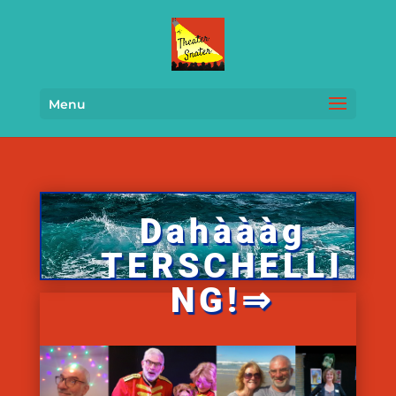
Menu
Dahàààg
TERSCHELLI
NG!⇒